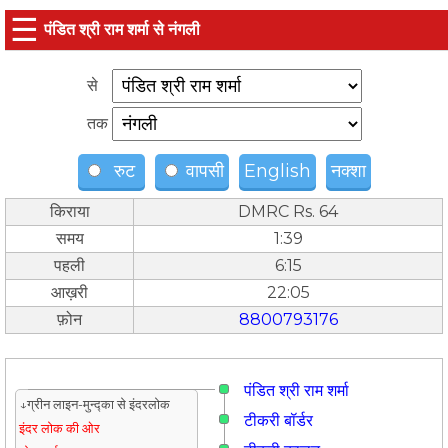
☰
पंडित श्री राम शर्मा से नंगली
से
तक
रुट
वापसी
English
नक्शा
किराया
DMRC Rs. 64
समय
1:39
पहली
6:15
आख़री
22:05
फ़ोन
8800793176
पंडित श्री राम शर्मा
↓ग्रीन लाइन-मुन्द्का से इंदरलोक
टीकरी बॉर्डर
इंदर लोक की ओर