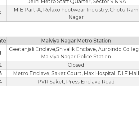
Delhi Metro Staff Quarter, Sector 9 & 9A
MIE Part-A, Relaxo Footwear Industry, Chotu Ram
2
Nagar
ate
Malviya Nagar Metro Station
Geetanjali Enclave,Shivalik Enclave, Aurbindo Colleg
1
Malviya Nagar Police Station
2
Closed
3
Metro Enclave, Saket Court, Max Hospital, DLF Mal
4
PVR Saket, Press Enclave Road