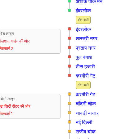
अशोक पार्क मेन
इंदरलोक
ट्रैन बदलें
इंदरलोक
रेड लाइन
शास्त्री नगर
िलशाद गार्डन की ओर
प्रताप नगर
्लेटफार्म 2
पुल बंगाश
तीस हजारी
कश्मीरी गेट
ट्रैन बदलें
कश्मीरी गेट
येलो लाइन
चाँदनी चौक
ुडा सिटी सेंटर की ओर
चावड़ी बाजार
्लेटफार्म 1
नई दिल्ली
राजीव चौक