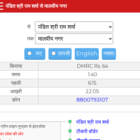
☰
पंडित श्री राम शर्मा से मालवीय नगर
से
तक
रुट
वापसी
English
नक्शा
किराया
DMRC Rs. 64
समय
1:40
पहली
6:15
आख़री
22:05
फ़ोन
8800793107
पंडित श्री राम शर्मा
ग्रीन लाइन-मुन्द्का से इंदरलोक
टीकरी बॉर्डर
ंदर लोक की ओर