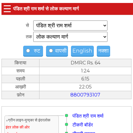
☰
पंडित श्री राम शर्मा से लोक कल्याण मार्ग
से
तक
रुट
वापसी
English
नक्शा
किराया
DMRC Rs. 64
समय
1:24
पहली
6:15
आख़री
22:05
फ़ोन
8800793107
पंडित श्री राम शर्मा
↓ग्रीन लाइन-मुन्द्का से इंदरलोक
टीकरी बॉर्डर
इंदर लोक की ओर