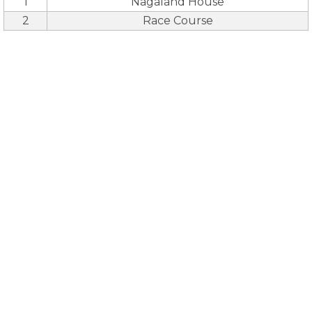
1
Nagaland House
2
Race Course