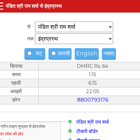
☰
पंडित श्री राम शर्मा से इंद्रप्रस्थ
से
तक
रुट
वापसी
English
नक्शा
किराया
DMRC Rs. 64
समय
1:15
पहली
6:15
आख़री
22:05
फ़ोन
8800793176
पंडित श्री राम शर्मा
ग्रीन लाइन-मुन्द्का से इंदरलोक
टीकरी बॉर्डर
ंदर लोक की ओर