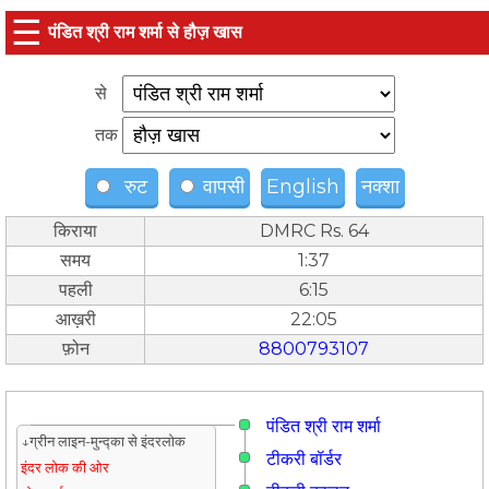
☰
पंडित श्री राम शर्मा से हौज़ खास
से
तक
रुट
वापसी
English
नक्शा
किराया
DMRC Rs. 64
समय
1:37
पहली
6:15
आख़री
22:05
फ़ोन
8800793107
पंडित श्री राम शर्मा
↓ग्रीन लाइन-मुन्द्का से इंदरलोक
टीकरी बॉर्डर
इंदर लोक की ओर