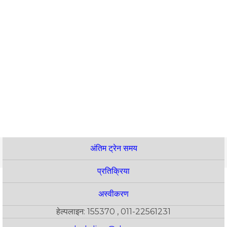
अंतिम ट्रेन समय
प्रतिक्रिया
अस्वीकरण
हेल्पलाइन: 155370 , 011-22561231