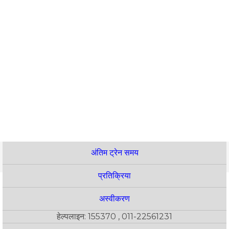
अंतिम ट्रेन समय
प्रतिक्रिया
अस्वीकरण
हेल्पलाइन: 155370 , 011-22561231