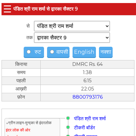
☰
पंडित श्री राम शर्मा से द्वारका सैक्टर 9
से
तक
रुट
वापसी
English
नक्शा
किराया
DMRC Rs. 64
समय
1:38
पहली
6:15
आख़री
22:05
फ़ोन
8800793176
पंडित श्री राम शर्मा
↓ग्रीन लाइन-मुन्द्का से इंदरलोक
टीकरी बॉर्डर
इंदर लोक की ओर