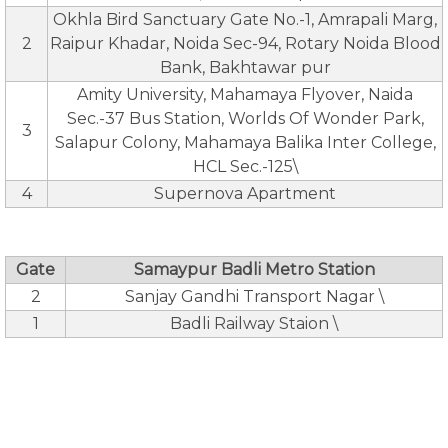
Okhla Bird Sanctuary Gate No.-1, Amrapali Marg,
2
Raipur Khadar, Noida Sec-94, Rotary Noida Blood
Bank, Bakhtawar pur
Amity University, Mahamaya Flyover, Naida
Sec.-37 Bus Station, Worlds Of Wonder Park,
3
Salapur Colony, Mahamaya Balika Inter College,
HCL Sec.-125\
4
Supernova Apartment
Gate
Samaypur Badli Metro Station
2
Sanjay Gandhi Transport Nagar \
1
Badli Railway Staion \