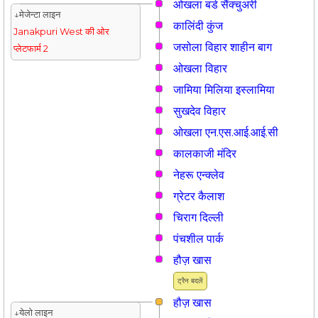
ओखला बर्ड सैंक्चुअरी
↓मेजेन्टा लाइन
कालिंदी कुंज
Janakpuri West की ओर
जसोला विहार शाहीन बाग
प्लेटफार्म 2
ओखला विहार
जामिया मिलिया इस्लामिया
सुखदेव विहार
ओखला एन.एस.आई.आई.सी
कालकाजी मंदिर
नेहरू एन्क्लेव
ग्रेटर कैलाश
चिराग दिल्ली
पंचशील पार्क
हौज़ खास
ट्रैन बदलें
हौज़ खास
↓येलो लाइन