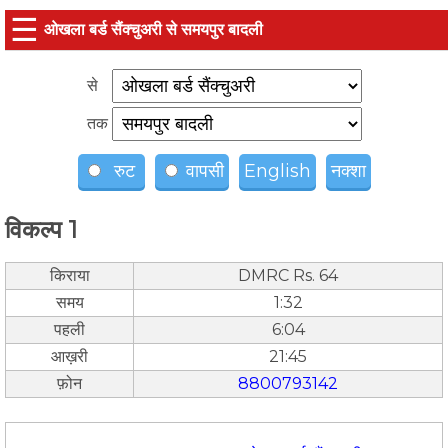
☰
ओखला बर्ड सैंक्चुअरी से समयपुर बादली
से
तक
रुट
वापसी
English
नक्शा
विकल्प 1
किराया
DMRC Rs. 64
समय
1:32
पहली
6:04
आख़री
21:45
फ़ोन
8800793142