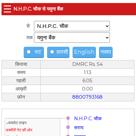
☰
N.H.P.C. चौक से यमुना बैंक
से
तक
रुट
वापसी
English
नक्शा
किराया
DMRC Rs. 54
समय
1:13
पहली
6:05
आख़री
0:00
फ़ोन
8800793168
N.H.P.C. चौक
↓वायलेट लाइन
सराय
कश्मीरी गेट की ओर