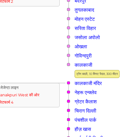
बदरपुर
्लेटफार्म 2
तुगलकाबाद
मोहन एस्टेट
सरिता विहार
जसोला अपोलो
ओखला
गोविन्दपुरी
कालकाजी
ट्रैन बदलें, 10 मिनट पैदल, 300 मीटर
कालकाजी मंदिर
मेजेन्टा लाइन
नेहरू एन्क्लेव
Janakpuri West की ओर
ग्रेटर कैलाश
्लेटफार्म 4
चिराग दिल्ली
पंचशील पार्क
हौज़ खास