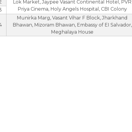
2
Lok Market, Jaypee Vasant Continental Hotel, PVR
Priya Cinema, Holy Angels Hospital, CBI Colony
3
Munirka Marg, Vasant Vihar F Block, Jharkhand
4
Bhawan, Mizoram Bhawan, Embassy of EI Salvador,
Meghalaya House