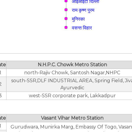
आईआईटी दिल्ली
राम कृष्ण पुरम
मुनिरका
वसन्त विहार
ate
N.H.P.C. Chowk Metro Station
1
north-Rajiv Chowk, Santosh Nagar,NHPC
south-SSR,DLF INDUSTRIAL AREA, Spring Field, Jiv
2
Ayurvedic
3
west-SSR corporate park, Lakkadpur
ate
Vasant Vihar Metro Station
1
Gurudwara, Munirka Marg, Embassy Of Togo, Vasan