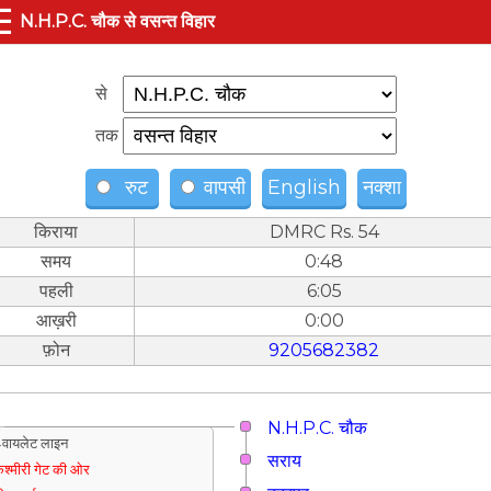
☰
N.H.P.C. चौक से वसन्त विहार
से
तक
रुट
वापसी
English
नक्शा
किराया
DMRC Rs. 54
समय
0:48
पहली
6:05
आख़री
0:00
फ़ोन
9205682382
N.H.P.C. चौक
वायलेट लाइन
सराय
श्मीरी गेट की ओर