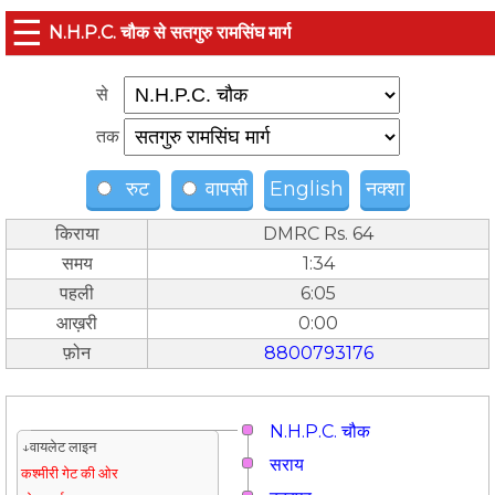
☰
N.H.P.C. चौक से सतगुरु रामसिंघ मार्ग
से
तक
रुट
वापसी
English
नक्शा
किराया
DMRC Rs. 64
समय
1:34
पहली
6:05
आख़री
0:00
फ़ोन
8800793176
N.H.P.C. चौक
↓वायलेट लाइन
सराय
कश्मीरी गेट की ओर