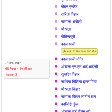
मोहन एस्टेट
सरिता विहार
जसोला अपोलो
ओखला
गोविन्दपुरी
कालकाजी
ट्रैन बदलें, 10 मिनट पैदल, 300 मीटर
कालकाजी मंदिर
↓मेजेन्टा लाइन
ओखला एन.एस.आई.आई.सी
बोटैनिकल गार्डन की ओर
सुखदेव विहार
प्लेटफार्म 3
जामिया मिलिया इस्लामिया
ओखला विहार
जसोला विहार शाहीन बाग
कालिंदी कुंज
ओखला बर्ड सैंक्चुअरी