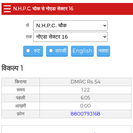
☰
N.H.P.C. चौक से नोएडा सेक्टर 16
से
तक
रुट
वापसी
English
नक्शा
विकल्प 1
किराया
DMRC Rs. 54
समय
1:22
पहली
6:05
आख़री
0:00
फ़ोन
8800793168