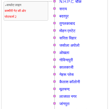
N.H.P.C. चौक
↓वायलेट लाइन
सराय
कश्मीरी गेट की ओर
बदरपुर
प्लेटफार्म 2
तुगलकाबाद
मोहन एस्टेट
सरिता विहार
जसोला अपोलो
ओखला
गोविन्दपुरी
कालकाजी
नेहरू प्लेस
कैलाश कॉलोनी
मूलचन्द
लाजपत नगर
जांगपुरा