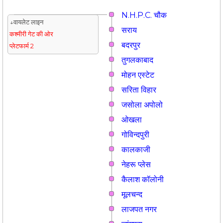
N.H.P.C. चौक
↓वायलेट लाइन
सराय
कश्मीरी गेट की ओर
बदरपुर
प्लेटफार्म 2
तुगलकाबाद
मोहन एस्टेट
सरिता विहार
जसोला अपोलो
ओखला
गोविन्दपुरी
कालकाजी
नेहरू प्लेस
कैलाश कॉलोनी
मूलचन्द
लाजपत नगर