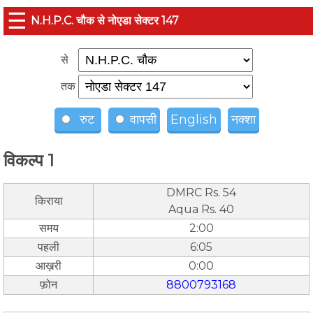
☰
N.H.P.C. चौक से नोएडा सेक्टर 147
से
तक
रुट
वापसी
English
नक्शा
विकल्प 1
DMRC Rs. 54
किराया
Aqua Rs. 40
समय
2:00
पहली
6:05
आख़री
0:00
फ़ोन
8800793168