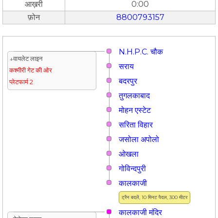
आख़री
0:00
फ़ोन
8800793157
N.H.P.C. चौक
↓वायलेट लाइन
सराय
कश्मीरी गेट की ओर
बदरपुर
प्लेटफार्म 2
तुगलकाबाद
मोहन एस्टेट
सरिता विहार
जसोला अपोलो
ओखला
गोविन्दपुरी
कालकाजी
ट्रैन बदलें, 10 मिनट पैदल, 300 मीटर
कालकाजी मंदिर