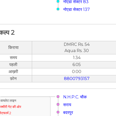
नोएडा सेक्टर 83
नोएडा सेक्टर 137
कल्प 2
DMRC Rs. 54
किराया
Aqua Rs. 30
समय
1:34
पहली
6:05
आख़री
0:00
फ़ोन
8800793157
N.H.P.C. चौक
वायलेट लाइन
सराय
श्मीरी गेट की ओर
बदरपुर
्लेटफार्म 2