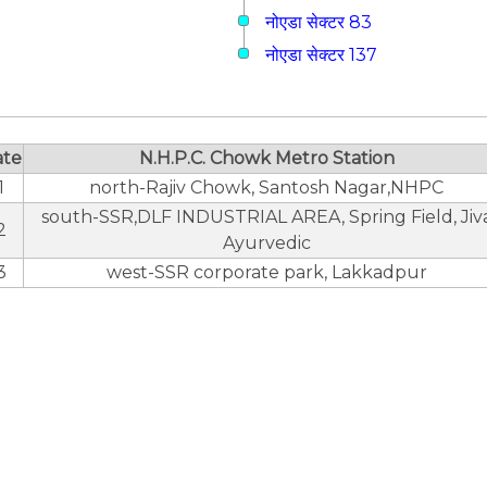
नोएडा सेक्टर 83
नोएडा सेक्टर 137
ate
N.H.P.C. Chowk Metro Station
1
north-Rajiv Chowk, Santosh Nagar,NHPC
south-SSR,DLF INDUSTRIAL AREA, Spring Field, Jiv
2
Ayurvedic
3
west-SSR corporate park, Lakkadpur