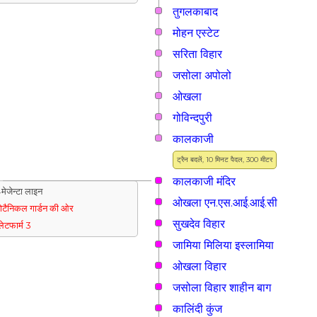
तुगलकाबाद
मोहन एस्टेट
सरिता विहार
जसोला अपोलो
ओखला
गोविन्दपुरी
कालकाजी
ट्रैन बदलें, 10 मिनट पैदल, 300 मीटर
कालकाजी मंदिर
मेजेन्टा लाइन
ओखला एन.एस.आई.आई.सी
ोटैनिकल गार्डन की ओर
सुखदेव विहार
्लेटफार्म 3
जामिया मिलिया इस्लामिया
ओखला विहार
जसोला विहार शाहीन बाग
कालिंदी कुंज