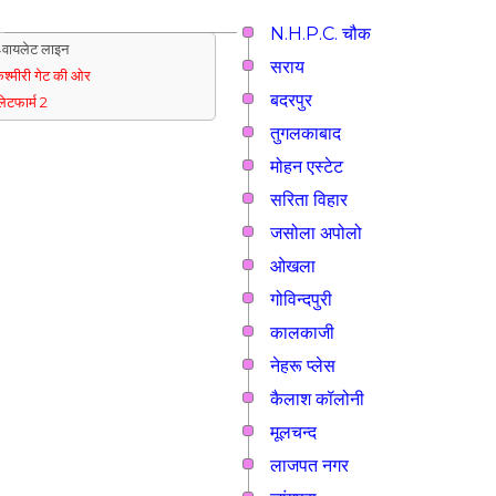
N.H.P.C. चौक
वायलेट लाइन
सराय
श्मीरी गेट की ओर
बदरपुर
्लेटफार्म 2
तुगलकाबाद
मोहन एस्टेट
सरिता विहार
जसोला अपोलो
ओखला
गोविन्दपुरी
कालकाजी
नेहरू प्लेस
कैलाश कॉलोनी
मूलचन्द
लाजपत नगर