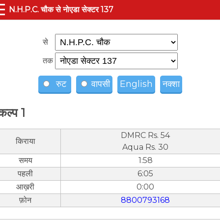
☰
N.H.P.C. चौक से नोएडा सेक्टर 137
से
तक
रुट
वापसी
English
नक्शा
कल्प 1
DMRC Rs. 54
किराया
Aqua Rs. 30
समय
1:58
पहली
6:05
आख़री
0:00
फ़ोन
8800793168