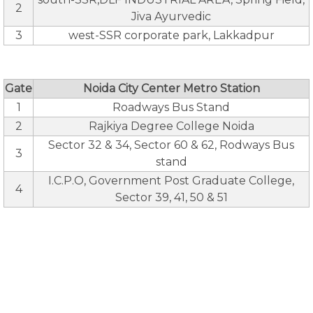
2
Jiva Ayurvedic
3
west-SSR corporate park, Lakkadpur
Gate
Noida City Center Metro Station
1
Roadways Bus Stand
2
Rajkiya Degree College Noida
Sector 32 & 34, Sector 60 & 62, Rodways Bus
3
stand
I.C.P.O, Government Post Graduate College,
4
Sector 39, 41, 50 & 51