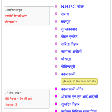
N.H.P.C. चौक
↓वायलेट लाइन
सराय
कश्मीरी गेट की ओर
बदरपुर
प्लेटफार्म 2
तुगलकाबाद
मोहन एस्टेट
सरिता विहार
जसोला अपोलो
ओखला
गोविन्दपुरी
कालकाजी
ट्रैन बदलें, 10 मिनट पैदल, 300 मीटर
कालकाजी मंदिर
↓मेजेन्टा लाइन
ओखला एन.एस.आई.आई.सी
बोटैनिकल गार्डन की ओर
सुखदेव विहार
प्लेटफार्म 3
जामिया मिलिया इस्लामिया