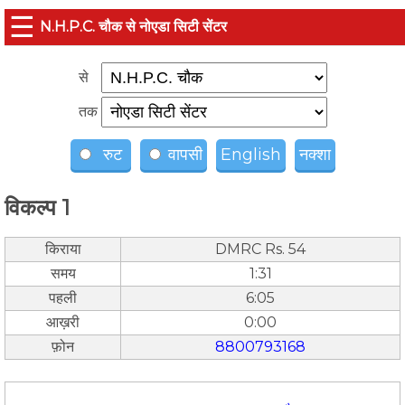
☰
N.H.P.C. चौक से नोएडा सिटी सेंटर
से
तक
रुट
वापसी
English
नक्शा
विकल्प 1
किराया
DMRC Rs. 54
समय
1:31
पहली
6:05
आख़री
0:00
फ़ोन
8800793168