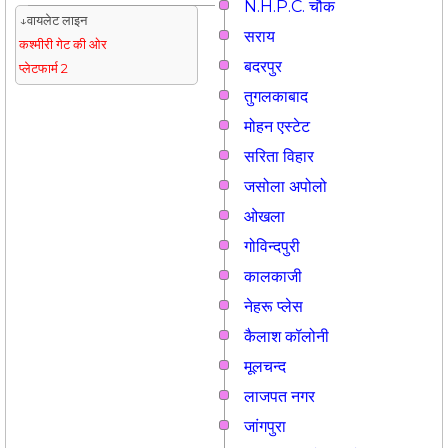
N.H.P.C. चौक
↓वायलेट लाइन
सराय
कश्मीरी गेट की ओर
बदरपुर
प्लेटफार्म 2
तुगलकाबाद
मोहन एस्टेट
सरिता विहार
जसोला अपोलो
ओखला
गोविन्दपुरी
कालकाजी
नेहरू प्लेस
कैलाश कॉलोनी
मूलचन्द
लाजपत नगर
जांगपुरा