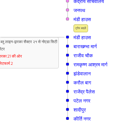
केंद्रीय सचिवालय
जनपथ
मंडी हाउस
ट्रैन बदलें
मंडी हाउस
ब्लू लाइन-द्वारका सैक्टर २१ से नोएडा सिटी
बाराखम्भा मार्ग
ेंटर
राजीव चौक
्वारका 21 की ओर
्लेटफार्म 2
रामकृष्ण आश्रम मार्ग
झंडेवालान
करौल बाग
राजेंद्र पैलेस
पटेल नगर
शादीपुर
कीर्ति नगर