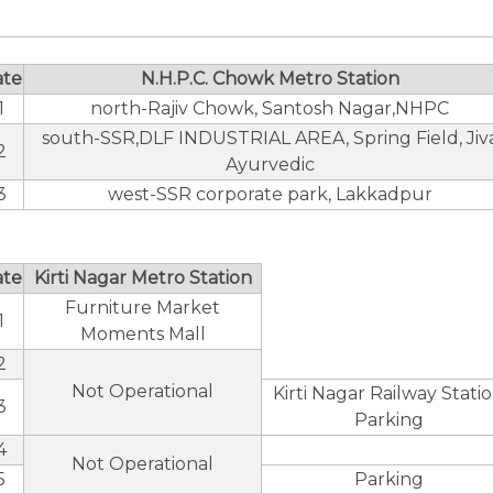
ate
N.H.P.C. Chowk Metro Station
1
north-Rajiv Chowk, Santosh Nagar,NHPC
south-SSR,DLF INDUSTRIAL AREA, Spring Field, Jiv
2
Ayurvedic
3
west-SSR corporate park, Lakkadpur
ate
Kirti Nagar Metro Station
Furniture Market
1
Moments Mall
2
Not Operational
Kirti Nagar Railway Stati
3
Parking
4
Not Operational
5
Parking