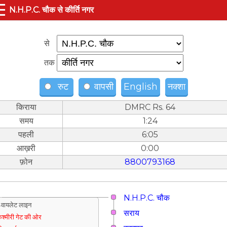
☰
N.H.P.C. चौक से कीर्ति नगर
से
तक
रुट
वापसी
English
नक्शा
किराया
DMRC Rs. 64
समय
1:24
पहली
6:05
आख़री
0:00
फ़ोन
8800793168
N.H.P.C. चौक
वायलेट लाइन
सराय
श्मीरी गेट की ओर