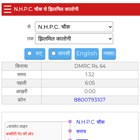
☰
N.H.P.C. चौक से झिलमिल कालोनी
से
तक
रुट
वापसी
English
नक्शा
किराया
DMRC Rs. 64
समय
1:32
पहली
6:05
आख़री
0:00
फ़ोन
8800793107
N.H.P.C. चौक
↓वायलेट लाइन
सराय
कश्मीरी गेट की ओर