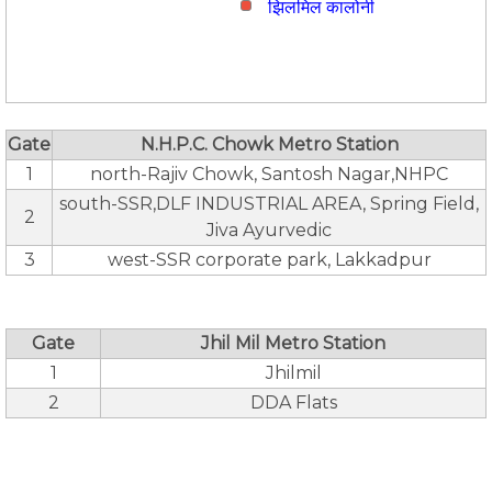
झिलमिल कालोनी
Gate
N.H.P.C. Chowk Metro Station
1
north-Rajiv Chowk, Santosh Nagar,NHPC
south-SSR,DLF INDUSTRIAL AREA, Spring Field,
2
Jiva Ayurvedic
3
west-SSR corporate park, Lakkadpur
Gate
Jhil Mil Metro Station
1
Jhilmil
2
DDA Flats