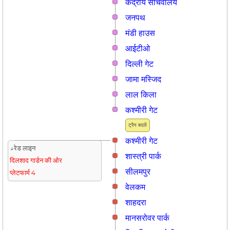
केंद्रीय सचिवालय
जनपथ
मंडी हाउस
आईटीओ
दिल्ली गेट
जामा मस्जिद
लाल किला
कश्मीरी गेट
ट्रैन बदलें
कश्मीरी गेट
↓रेड लाइन
शास्त्री पार्क
दिलशाद गार्डन की ओर
सीलमपुर
प्लेटफार्म 4
वेलकम
शाहदरा
मानसरोवर पार्क