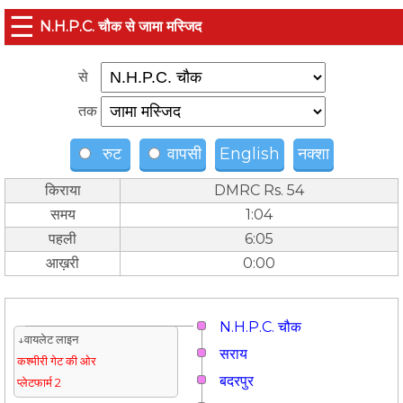
☰
N.H.P.C. चौक से जामा मस्जिद
से
तक
रुट
वापसी
English
नक्शा
किराया
DMRC Rs. 54
समय
1:04
पहली
6:05
आख़री
0:00
N.H.P.C. चौक
↓वायलेट लाइन
सराय
कश्मीरी गेट की ओर
बदरपुर
प्लेटफार्म 2