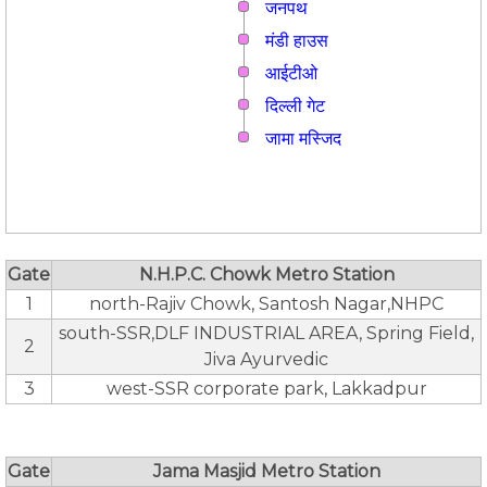
जनपथ
मंडी हाउस
आईटीओ
दिल्ली गेट
जामा मस्जिद
Gate
N.H.P.C. Chowk Metro Station
1
north-Rajiv Chowk, Santosh Nagar,NHPC
south-SSR,DLF INDUSTRIAL AREA, Spring Field,
2
Jiva Ayurvedic
3
west-SSR corporate park, Lakkadpur
Gate
Jama Masjid Metro Station