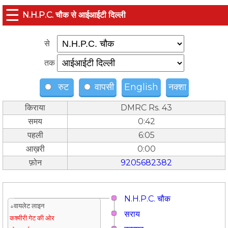
☰
N.H.P.C. चौक से आईआईटी दिल्ली
से
तक
रुट
वापसी
English
नक्शा
किराया
DMRC Rs. 43
समय
0:42
पहली
6:05
आख़री
0:00
फ़ोन
9205682382
N.H.P.C. चौक
↓वायलेट लाइन
सराय
कश्मीरी गेट की ओर