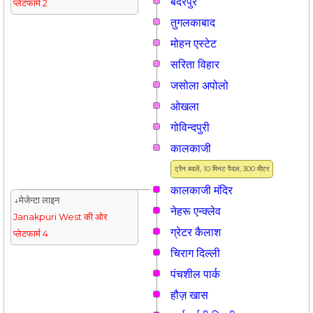
बदरपुर
प्लेटफार्म 2
तुगलकाबाद
मोहन एस्टेट
सरिता विहार
जसोला अपोलो
ओखला
गोविन्दपुरी
कालकाजी
ट्रैन बदलें, 10 मिनट पैदल, 300 मीटर
कालकाजी मंदिर
↓मेजेन्टा लाइन
नेहरू एन्क्लेव
Janakpuri West की ओर
ग्रेटर कैलाश
प्लेटफार्म 4
चिराग दिल्ली
पंचशील पार्क
हौज़ खास