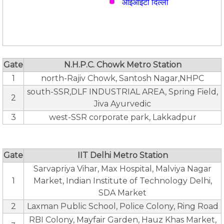
आईआईटी दिल्ली
Gate
N.H.P.C. Chowk Metro Station
1
north-Rajiv Chowk, Santosh Nagar,NHPC
south-SSR,DLF INDUSTRIAL AREA, Spring Field,
2
Jiva Ayurvedic
3
west-SSR corporate park, Lakkadpur
Gate
IIT Delhi Metro Station
Sarvapriya Vihar, Max Hospital, Malviya Nagar
1
Market, Indian Institute of Technology Delhi,
SDA Market
2
Laxman Public School, Police Colony, Ring Road
RBI Colony, Mayfair Garden, Hauz Khas Market,