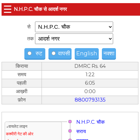
☰
N.H.P.C. चौक से आदर्श नगर
से
तक
रुट
वापसी
English
नक्शा
किराया
DMRC Rs. 64
समय
1:22
पहली
6:05
आख़री
0:00
फ़ोन
8800793135
N.H.P.C. चौक
↓वायलेट लाइन
सराय
कश्मीरी गेट की ओर