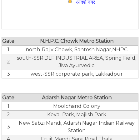
आदर्श नगर
Gate
N.H.P.C. Chowk Metro Station
1
north-Rajiv Chowk, Santosh Nagar,NHPC
south-SSR,DLF INDUSTRIAL AREA, Spring Field,
2
Jiva Ayurvedic
3
west-SSR corporate park, Lakkadpur
Gate
Adarsh Nagar Metro Station
1
Moolchand Colony
2
Keval Park, Majlish Park
New Sabzi Mandi, Adarsh Nagar Indian Railway
3
Station
4
Fruit Mandi, Sarai Pipal Thala