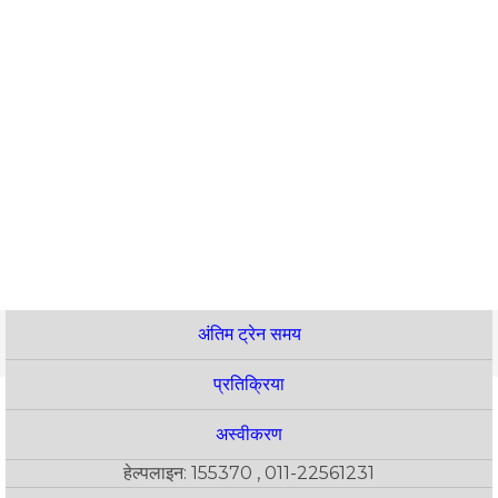
अंतिम ट्रेन समय
प्रतिक्रिया
अस्वीकरण
हेल्पलाइन: 155370 , 011-22561231