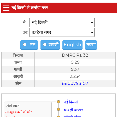
☰
नई दिल्ली से कन्हैया नगर
से
तक
रुट
वापसी
English
नक्शा
किराया
DMRC Rs. 32
समय
0:29
पहली
5:37
आख़री
23:54
फ़ोन
8800793107
नई दिल्ली
↓येलो लाइन
चावड़ी बाजार
समयपुर बादली की ओर