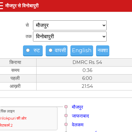
☰
मौजपुर से विनोबापुरी
से
तक
रुट
वापसी
English
नक्शा
किराया
DMRC Rs. 54
समय
0:36
पहली
6:00
आख़री
21:54
मौजपुर
पिंक लाइन
जाफराबाद
rilokpuri की ओर
वेलकम
्लेटफार्म 2