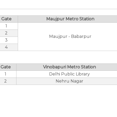
Gate
Maujpur Metro Station
1
2
Maujpur - Babarpur
3
4
Gate
Vinobapuri Metro Station
1
Delhi Public Library
2
Nehru Nagar