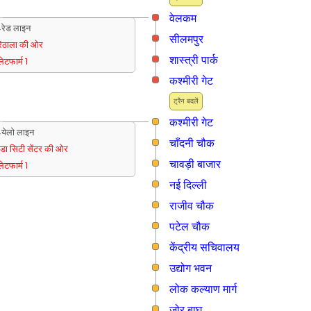
वेलकम
रेड लाइन
सीलमपुर
िठाला की ओर
शास्त्री पार्क
्लेटफार्म 1
कश्मीरी गेट
ट्रैन बदलें
कश्मीरी गेट
येलो लाइन
चाँदनी चौक
ुडा सिटी सेंटर की ओर
चावड़ी बाजार
्लेटफार्म 1
नई दिल्ली
राजीव चौक
पटेल चौक
केंद्रीय सचिवालय
उद्योग भवन
लोक कल्याण मार्ग
जोर बाघ