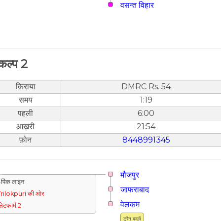
वसन्त विहार
कल्प 2
किराया
DMRC Rs. 54
समय
1:19
पहली
6:00
आख़री
21:54
फ़ोन
8448991345
मौजपुर
पिंक लाइन
जाफराबाद
rilokpuri की ओर
वेलकम
्लेटफार्म 2
ट्रैन बदलें