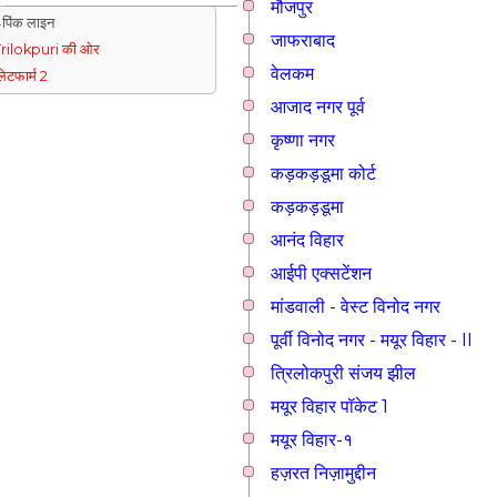
मौजपुर
पिंक लाइन
जाफराबाद
rilokpuri की ओर
वेलकम
्लेटफार्म 2
आजाद नगर पूर्व
कृष्णा नगर
कड़कड़डूमा कोर्ट
कड़कड़डूमा
आनंद विहार
आईपी एक्सटेंशन
मांडवाली - वेस्ट विनोद नगर
पूर्वी विनोद नगर - मयूर विहार - II
त्रिलोकपुरी संजय झील
मयूर विहार पॉकेट 1
मयूर विहार-१
हज़रत निज़ामुद्दीन