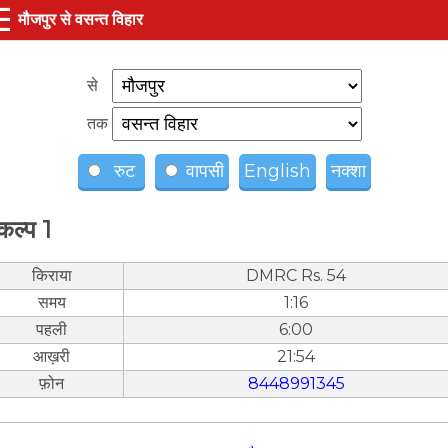
☰
मौजपुर से वसन्त विहार
से
तक
रुट
वापसी
English
नक्शा
कल्प 1
किराया
DMRC Rs. 54
समय
1:16
पहली
6:00
आख़री
21:54
फ़ोन
8448991345