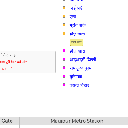
आईएनऐ
एम्स
ग्रीन पार्क
हौज़ खास
ट्रैन बदलें
हौज़ खास
मेजेन्टा लाइन
आईआईटी दिल्ली
नकपुरी वेस्ट की ओर
राम कृष्ण पुरम
्लेटफार्म 4
मुनिरका
वसन्त विहार
Gate
Maujpur Metro Station