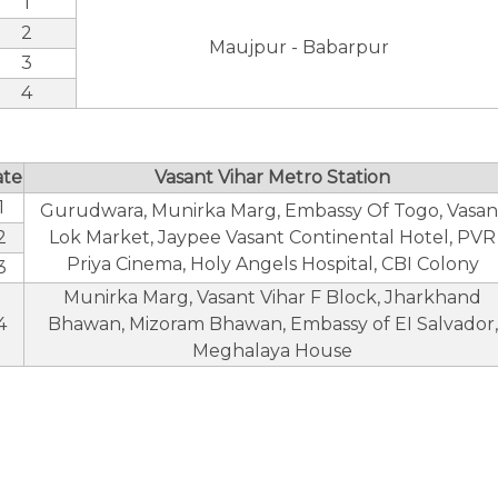
1
2
Maujpur - Babarpur
3
4
ate
Vasant Vihar Metro Station
1
Gurudwara, Munirka Marg, Embassy Of Togo, Vasan
2
Lok Market, Jaypee Vasant Continental Hotel, PVR
Priya Cinema, Holy Angels Hospital, CBI Colony
3
Munirka Marg, Vasant Vihar F Block, Jharkhand
4
Bhawan, Mizoram Bhawan, Embassy of EI Salvador,
Meghalaya House