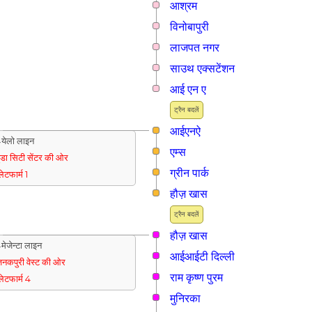
आश्रम
विनोबापुरी
लाजपत नगर
साउथ एक्सटेंशन
आई एन ए
ट्रैन बदलें
आईएनऐ
येलो लाइन
एम्स
ुडा सिटी सेंटर की ओर
ग्रीन पार्क
्लेटफार्म 1
हौज़ खास
ट्रैन बदलें
हौज़ खास
मेजेन्टा लाइन
आईआईटी दिल्ली
नकपुरी वेस्ट की ओर
राम कृष्ण पुरम
्लेटफार्म 4
मुनिरका