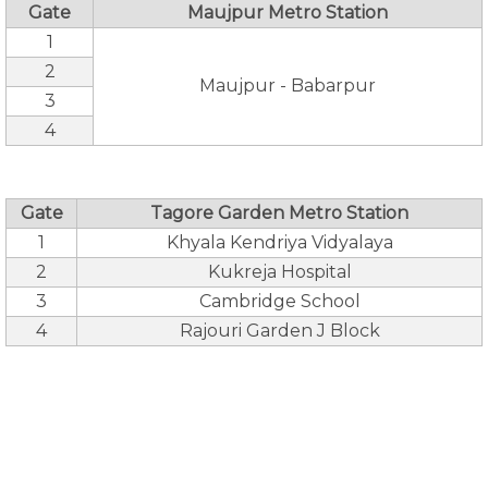
Gate
Maujpur Metro Station
1
2
Maujpur - Babarpur
3
4
Gate
Tagore Garden Metro Station
1
Khyala Kendriya Vidyalaya
2
Kukreja Hospital
3
Cambridge School
4
Rajouri Garden J Block