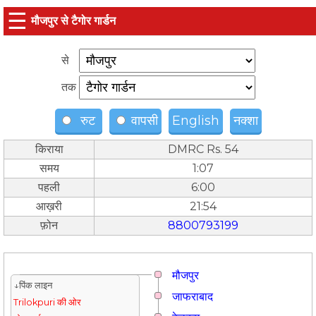
☰
मौजपुर से टैगोर गार्डन
से
तक
रुट
वापसी
English
नक्शा
किराया
DMRC Rs. 54
समय
1:07
पहली
6:00
आख़री
21:54
फ़ोन
8800793199
मौजपुर
↓पिंक लाइन
जाफराबाद
Trilokpuri की ओर