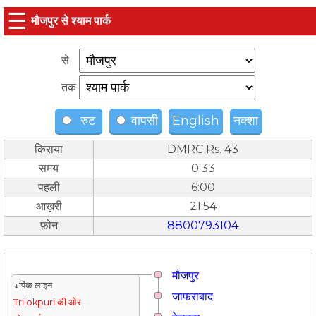
☰
मौजपुर से श्याम पार्क
से
तक
रुट
वापसी
English
नक्शा
किराया
DMRC Rs. 43
समय
0:33
पहली
6:00
आख़री
21:54
फ़ोन
8800793104
मौजपुर
↓पिंक लाइन
जाफराबाद
Trilokpuri की ओर