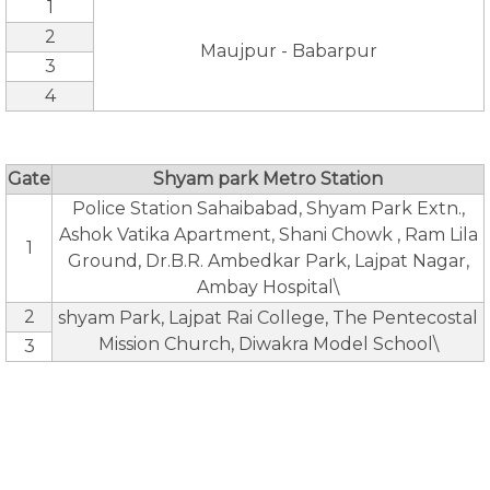
1
2
Maujpur - Babarpur
3
4
Gate
Shyam park Metro Station
Police Station Sahaibabad, Shyam Park Extn.,
Ashok Vatika Apartment, Shani Chowk , Ram Lila
1
Ground, Dr.B.R. Ambedkar Park, Lajpat Nagar,
Ambay Hospital\
2
shyam Park, Lajpat Rai College, The Pentecostal
Mission Church, Diwakra Model School\
3