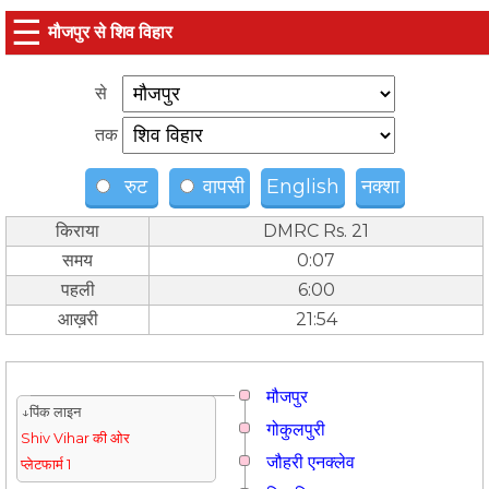
☰
मौजपुर से शिव विहार
से
तक
रुट
वापसी
English
नक्शा
किराया
DMRC Rs. 21
समय
0:07
पहली
6:00
आख़री
21:54
मौजपुर
↓पिंक लाइन
गोकुलपुरी
Shiv Vihar की ओर
जौहरी एनक्लेव
प्लेटफार्म 1