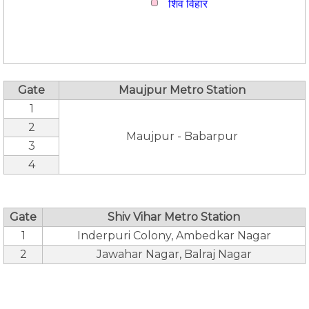
शिव विहार
Gate
Maujpur Metro Station
1
2
Maujpur - Babarpur
3
4
Gate
Shiv Vihar Metro Station
1
Inderpuri Colony, Ambedkar Nagar
2
Jawahar Nagar, Balraj Nagar