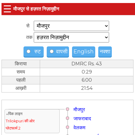
☰
मौजपुर से हज़रत निज़ामुद्दीन
से
तक
रुट
वापसी
English
नक्शा
किराया
DMRC Rs. 43
समय
0:29
पहली
6:00
आख़री
21:54
मौजपुर
↓पिंक लाइन
जाफराबाद
Trilokpuri की ओर
वेलकम
प्लेटफार्म 2