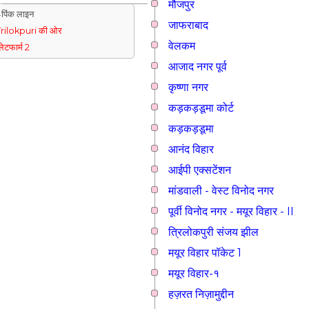
मौजपुर
पिंक लाइन
जाफराबाद
rilokpuri की ओर
वेलकम
्लेटफार्म 2
आजाद नगर पूर्व
कृष्णा नगर
कड़कड़डूमा कोर्ट
कड़कड़डूमा
आनंद विहार
आईपी एक्सटेंशन
मांडवाली - वेस्ट विनोद नगर
पूर्वी विनोद नगर - मयूर विहार - II
त्रिलोकपुरी संजय झील
मयूर विहार पॉकेट 1
मयूर विहार-१
हज़रत निज़ामुद्दीन