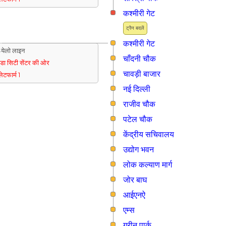
कश्मीरी गेट
ट्रैन बदलें
कश्मीरी गेट
येलो लाइन
चाँदनी चौक
ुडा सिटी सेंटर की ओर
चावड़ी बाजार
्लेटफार्म 1
नई दिल्ली
राजीव चौक
पटेल चौक
केंद्रीय सचिवालय
उद्योग भवन
लोक कल्याण मार्ग
जोर बाघ
आईएनऐ
एम्स
ग्रीन पार्क