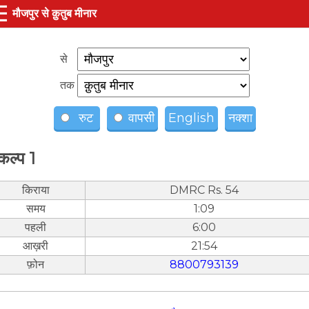
☰
मौजपुर से क़ुतुब मीनार
से
तक
रुट
वापसी
English
नक्शा
कल्प 1
किराया
DMRC Rs. 54
समय
1:09
पहली
6:00
आख़री
21:54
फ़ोन
8800793139