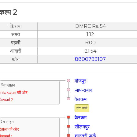
कल्प 2
किराया
DMRC Rs. 54
समय
1:12
पहली
6:00
आख़री
21:54
फ़ोन
8800793107
मौजपुर
पिंक लाइन
जाफराबाद
rilokpuri की ओर
वेलकम
्लेटफार्म 2
ट्रैन बदलें
वेलकम
रेड लाइन
सीलमपुर
िठाला की ओर
शास्त्री पार्क
्लेटफार्म 1