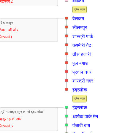
वेलकम
्लेटफार्म 2
ट्रैन बदलें
वेलकम
रेड लाइन
सीलमपुर
िठाला की ओर
शास्त्री पार्क
्लेटफार्म 1
कश्मीरी गेट
तीस हजारी
पुल बंगाश
प्रताप नगर
शास्त्री नगर
इंदरलोक
ट्रैन बदलें
इंदरलोक
ग्रीन लाइन-मुन्द्का से इंदरलोक
अशोक पार्क मेन
हादुरगढ़ की ओर
पंजाबी बाग़
्लेटफार्म 3