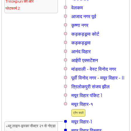
Trilokpuri की ओर
वेलकम
प्लेटफार्म 2
आजाद नगर पूर्व
कृष्णा नगर
कड़कड़डूमा कोर्ट
कड़कड़डूमा
आनंद विहार
आईपी एक्सटेंशन
मांडवाली - वेस्ट विनोद नगर
पूर्वी विनोद नगर - मयूर विहार - II
त्रिलोकपुरी संजय झील
मयूर विहार पॉकेट 1
मयूर विहार-१
ट्रैन बदलें
मयूर विहार-1
↓ब्लू लाइन-द्वारका सैक्टर २१ से नोएडा
मयूर विहार विस्तार