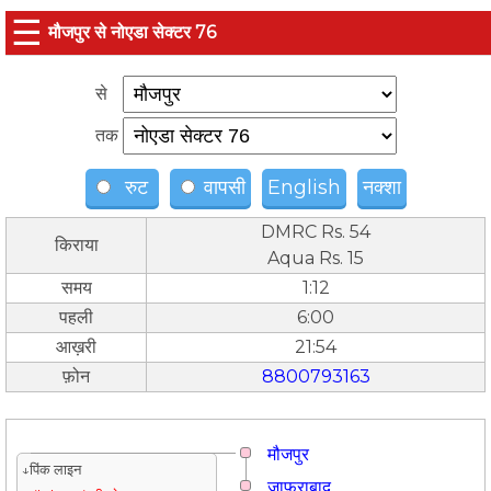
☰
मौजपुर से नोएडा सेक्टर 76
से
तक
रुट
वापसी
English
नक्शा
DMRC Rs. 54
किराया
Aqua Rs. 15
समय
1:12
पहली
6:00
आख़री
21:54
फ़ोन
8800793163
मौजपुर
↓पिंक लाइन
जाफराबाद