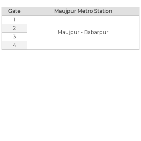
Gate
Maujpur Metro Station
1
2
Maujpur - Babarpur
3
4