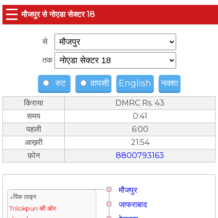
☰
मौजपुर से नोएडा सेक्टर 18
से
तक
रुट
वापसी
English
नक्शा
किराया
DMRC Rs. 43
समय
0:41
पहली
6:00
आख़री
21:54
फ़ोन
8800793163
मौजपुर
↓पिंक लाइन
जाफराबाद
Trilokpuri की ओर