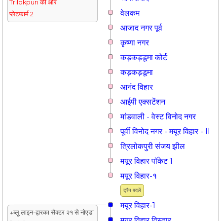
Trilokpuri की ओर
वेलकम
प्लेटफार्म 2
आजाद नगर पूर्व
कृष्णा नगर
कड़कड़डूमा कोर्ट
कड़कड़डूमा
आनंद विहार
आईपी एक्सटेंशन
मांडवाली - वेस्ट विनोद नगर
पूर्वी विनोद नगर - मयूर विहार - II
त्रिलोकपुरी संजय झील
मयूर विहार पॉकेट 1
मयूर विहार-१
ट्रैन बदलें
मयूर विहार-1
↓ब्लू लाइन-द्वारका सैक्टर २१ से नोएडा
मयूर विहार विस्तार