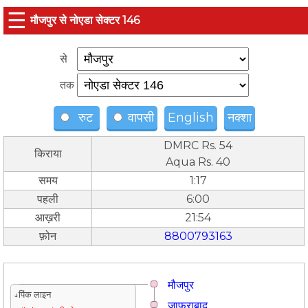
☰
मौजपुर से नोएडा सेक्टर 146
से
तक
रुट
वापसी
English
नक्शा
DMRC Rs. 54
किराया
Aqua Rs. 40
समय
1:17
पहली
6:00
आख़री
21:54
फ़ोन
8800793163
मौजपुर
↓पिंक लाइन
जाफराबाद