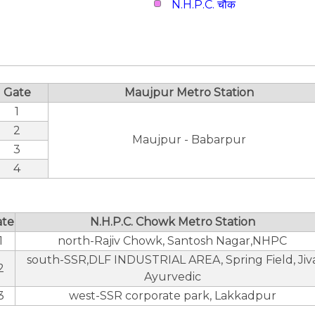
N.H.P.C. चौक
Gate
Maujpur Metro Station
1
2
Maujpur - Babarpur
3
4
ate
N.H.P.C. Chowk Metro Station
1
north-Rajiv Chowk, Santosh Nagar,NHPC
south-SSR,DLF INDUSTRIAL AREA, Spring Field, Jiv
2
Ayurvedic
3
west-SSR corporate park, Lakkadpur