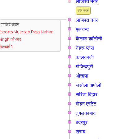
लाजपत नगर
ट्रैन बदलें
लाजपत नगर
वायलेट लाइन
मूलचन्द
Escorts Mujesar/ Raja Nahar
कैलाश कॉलोनी
Singh की ओर
्लेटफार्म 1
नेहरू प्लेस
कालकाजी
गोविन्दपुरी
ओखला
जसोला अपोलो
सरिता विहार
मोहन एस्टेट
तुगलकाबाद
बदरपुर
सराय