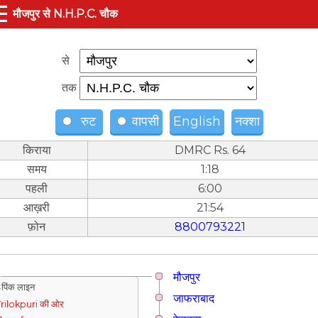
☰
मौजपुर से N.H.P.C. चौक
से
तक
रुट
वापसी
English
नक्शा
किराया
DMRC Rs. 64
समय
1:18
पहली
6:00
आख़री
21:54
फ़ोन
8800793221
मौजपुर
पिंक लाइन
जाफराबाद
rilokpuri की ओर