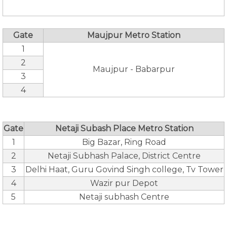
Gate
Maujpur Metro Station
1
2
Maujpur - Babarpur
3
4
Gate
Netaji Subash Place Metro Station
1
Big Bazar, Ring Road
2
Netaji Subhash Palace, District Centre
3
Delhi Haat, Guru Govind Singh college, Tv Tower
4
Wazir pur Depot
5
Netaji subhash Centre