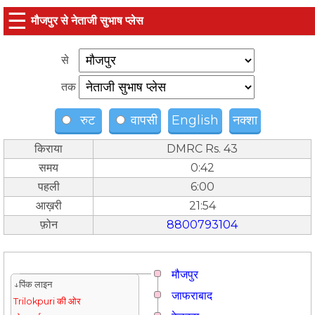
☰
मौजपुर से नेताजी सुभाष प्लेस
से
तक
रुट
वापसी
English
नक्शा
किराया
DMRC Rs. 43
समय
0:42
पहली
6:00
आख़री
21:54
फ़ोन
8800793104
मौजपुर
↓पिंक लाइन
जाफराबाद
Trilokpuri की ओर