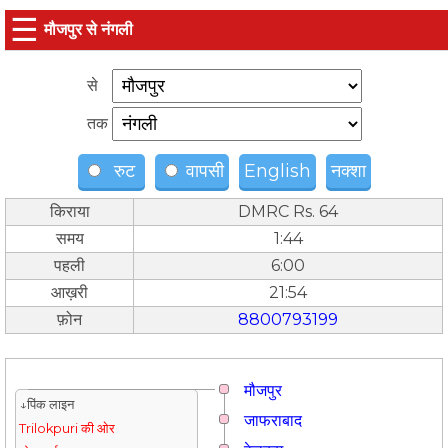
☰
मौजपुर से नंगली
से
तक
रुट
वापसी
English
नक्शा
किराया
DMRC Rs. 64
समय
1:44
पहली
6:00
आख़री
21:54
फ़ोन
8800793199
मौजपुर
↓पिंक लाइन
जाफराबाद
Trilokpuri की ओर