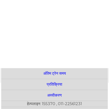
अंतिम ट्रेन समय
प्रतिक्रिया
अस्वीकरण
हेल्पलाइन: 155370 , 011-22561231