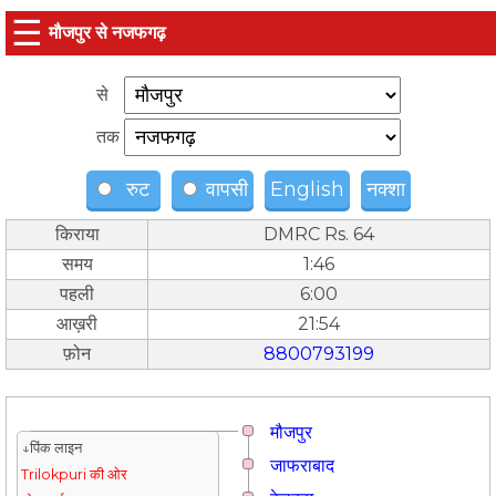
☰
मौजपुर से नजफगढ़
से
तक
रुट
वापसी
English
नक्शा
किराया
DMRC Rs. 64
समय
1:46
पहली
6:00
आख़री
21:54
फ़ोन
8800793199
मौजपुर
↓पिंक लाइन
जाफराबाद
Trilokpuri की ओर