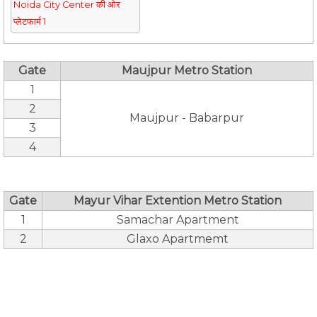
Noida City Center की ओर
प्लेटफार्म 1
Gate
Maujpur Metro Station
1
2
Maujpur - Babarpur
3
4
Gate
Mayur Vihar Extention Metro Station
1
Samachar Apartment
2
Glaxo Apartmemt