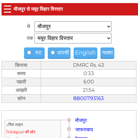
☰
मौजपुर से मयूर विहार विस्तार
से
तक
रुट
वापसी
English
नक्शा
किराया
DMRC Rs. 43
समय
0:33
पहली
6:00
आख़री
21:54
फ़ोन
8800793163
मौजपुर
↓पिंक लाइन
जाफराबाद
Trilokpuri की ओर