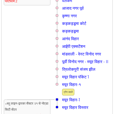
वेलकम
प्लेटफार्म 2
आजाद नगर पूर्व
कृष्णा नगर
कड़कड़डूमा कोर्ट
कड़कड़डूमा
आनंद विहार
आईपी एक्सटेंशन
मांडवाली - वेस्ट विनोद नगर
पूर्वी विनोद नगर - मयूर विहार - II
त्रिलोकपुरी संजय झील
मयूर विहार पॉकेट 1
मयूर विहार-१
ट्रैन बदलें
मयूर विहार-1
↓ब्लू लाइन-द्वारका सैक्टर २१ से नोएडा
मयूर विहार विस्तार
सिटी सेंटर