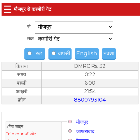
☰
मौजपुर से कश्मीरी गेट
से
तक
रुट
वापसी
English
नक्शा
किराया
DMRC Rs. 32
समय
0:22
पहली
6:00
आख़री
21:54
फ़ोन
8800793104
मौजपुर
↓पिंक लाइन
जाफराबाद
Trilokpuri की ओर