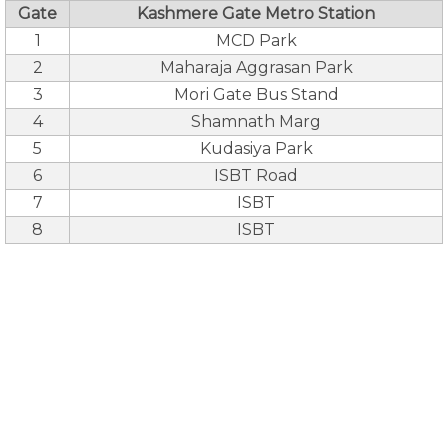
Gate
Kashmere Gate Metro Station
1
MCD Park
2
Maharaja Aggrasan Park
3
Mori Gate Bus Stand
4
Shamnath Marg
5
Kudasiya Park
6
ISBT Road
7
ISBT
8
ISBT