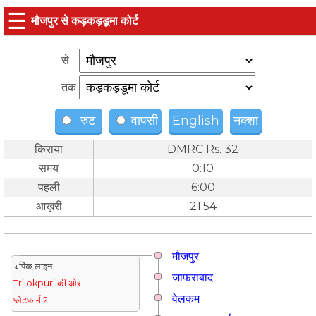
☰
मौजपुर से कड़कड़डूमा कोर्ट
से
तक
रुट
वापसी
English
नक्शा
किराया
DMRC Rs. 32
समय
0:10
पहली
6:00
आख़री
21:54
मौजपुर
↓पिंक लाइन
जाफराबाद
Trilokpuri की ओर
वेलकम
प्लेटफार्म 2