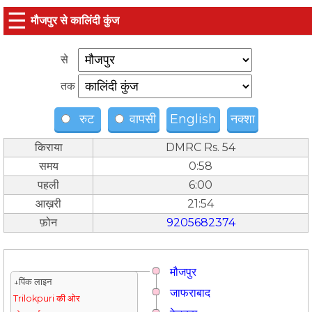
☰
मौजपुर से कालिंदी कुंज
से
तक
रुट
वापसी
English
नक्शा
किराया
DMRC Rs. 54
समय
0:58
पहली
6:00
आख़री
21:54
फ़ोन
9205682374
मौजपुर
↓पिंक लाइन
जाफराबाद
Trilokpuri की ओर