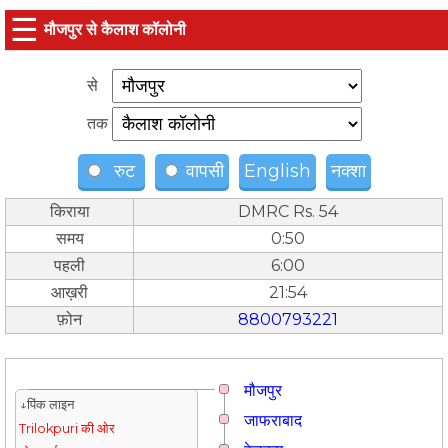
☰
मौजपुर से कैलाश कॉलोनी
से
तक
रुट
वापसी
English
नक्शा
किराया
DMRC Rs. 54
समय
0:50
पहली
6:00
आख़री
21:54
फ़ोन
8800793221
मौजपुर
↓पिंक लाइन
जाफराबाद
Trilokpuri की ओर