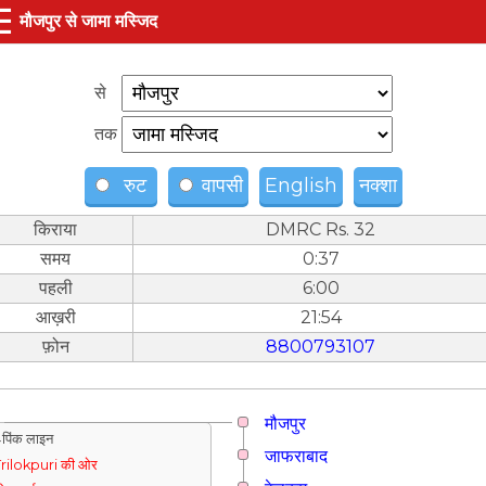
☰
मौजपुर से जामा मस्जिद
से
तक
रुट
वापसी
English
नक्शा
किराया
DMRC Rs. 32
समय
0:37
पहली
6:00
आख़री
21:54
फ़ोन
8800793107
मौजपुर
पिंक लाइन
जाफराबाद
rilokpuri की ओर