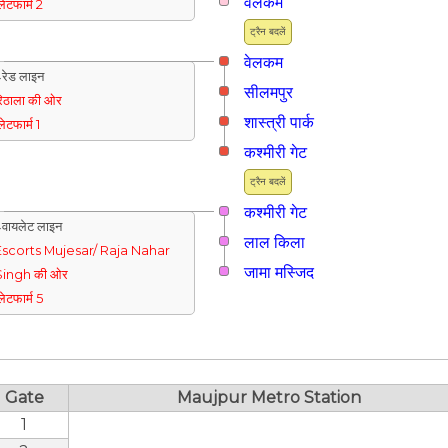
वेलकम
्लेटफार्म 2
ट्रैन बदलें
वेलकम
रेड लाइन
सीलमपुर
िठाला की ओर
शास्त्री पार्क
्लेटफार्म 1
कश्मीरी गेट
ट्रैन बदलें
कश्मीरी गेट
वायलेट लाइन
लाल किला
Escorts Mujesar/ Raja Nahar
जामा मस्जिद
Singh की ओर
्लेटफार्म 5
Gate
Maujpur Metro Station
1