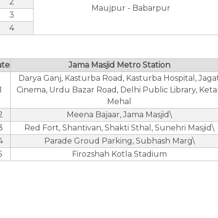
2
Maujpur - Babarpur
3
4
ate
Jama Masjid Metro Station
Darya Ganj, Kasturba Road, Kasturba Hospital, Jaga
1
Cinema, Urdu Bazar Road, Delhi Public Library, Ket
Mehal
2
Meena Bajaar, Jama Masjid\
3
Red Fort, Shantivan, Shakti Sthal, Sunehri Masjid\
4
Parade Groud Parking, Subhash Marg\
5
Firozshah Kotla Stadium