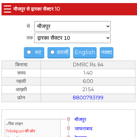
☰
मौजपुर से द्वारका सैक्टर 10
से
तक
रुट
वापसी
English
नक्शा
किराया
DMRC Rs. 64
समय
1:40
पहली
6:00
आख़री
21:54
फ़ोन
8800793199
मौजपुर
↓पिंक लाइन
जाफराबाद
Trilokpuri की ओर