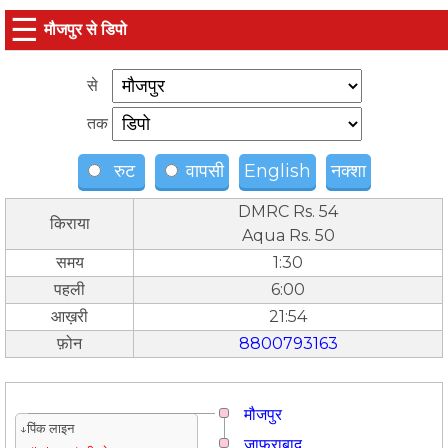
☰
मौजपुर से डिपो
से
तक
रुट
वापसी
English
नक्शा
DMRC Rs. 54
किराया
Aqua Rs. 50
समय
1:30
पहली
6:00
आख़री
21:54
फ़ोन
8800793163
मौजपुर
↓पिंक लाइन
जाफराबाद