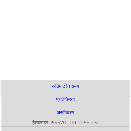
अंतिम ट्रेन समय
प्रतिक्रिया
अस्वीकरण
हेल्पलाइन: 155370 , 011-22561231