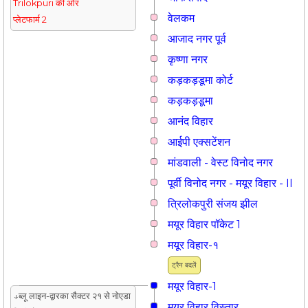
Trilokpuri की ओर
वेलकम
प्लेटफार्म 2
आजाद नगर पूर्व
कृष्णा नगर
कड़कड़डूमा कोर्ट
कड़कड़डूमा
आनंद विहार
आईपी एक्सटेंशन
मांडवाली - वेस्ट विनोद नगर
पूर्वी विनोद नगर - मयूर विहार - II
त्रिलोकपुरी संजय झील
मयूर विहार पॉकेट 1
मयूर विहार-१
ट्रैन बदलें
मयूर विहार-1
↓ब्लू लाइन-द्वारका सैक्टर २१ से नोएडा
मयूर विहार विस्तार