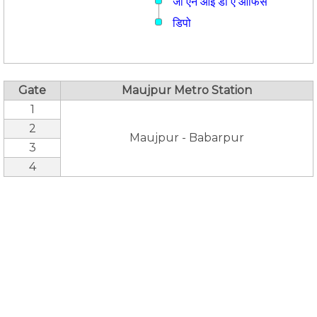
जी एन आई डी ए ऑफिस
डिपो
Gate
Maujpur Metro Station
1
2
Maujpur - Babarpur
3
4