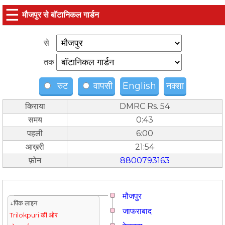
☰
मौजपुर से बॉटानिकल गार्डन
से
तक
रुट
वापसी
English
नक्शा
किराया
DMRC Rs. 54
समय
0:43
पहली
6:00
आख़री
21:54
फ़ोन
8800793163
मौजपुर
↓पिंक लाइन
जाफराबाद
Trilokpuri की ओर