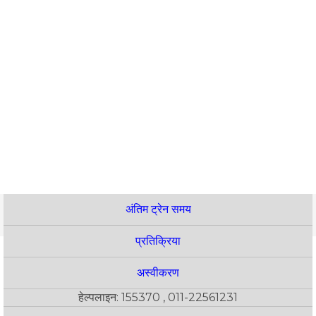
अंतिम ट्रेन समय
प्रतिक्रिया
अस्वीकरण
हेल्पलाइन: 155370 , 011-22561231