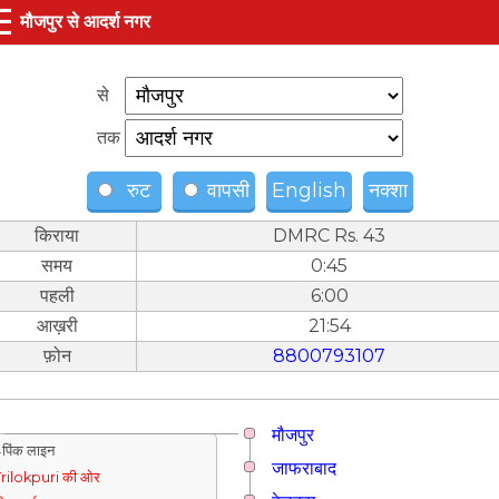
☰
मौजपुर से आदर्श नगर
से
तक
रुट
वापसी
English
नक्शा
किराया
DMRC Rs. 43
समय
0:45
पहली
6:00
आख़री
21:54
फ़ोन
8800793107
मौजपुर
पिंक लाइन
जाफराबाद
rilokpuri की ओर