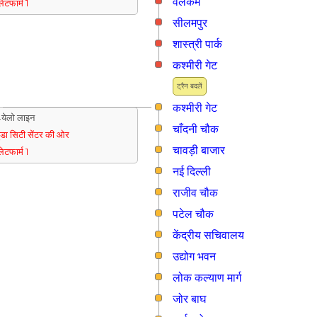
वेलकम
्लेटफार्म 1
सीलमपुर
शास्त्री पार्क
कश्मीरी गेट
ट्रैन बदलें
कश्मीरी गेट
येलो लाइन
चाँदनी चौक
ुडा सिटी सेंटर की ओर
चावड़ी बाजार
्लेटफार्म 1
नई दिल्ली
राजीव चौक
पटेल चौक
केंद्रीय सचिवालय
उद्योग भवन
लोक कल्याण मार्ग
जोर बाघ