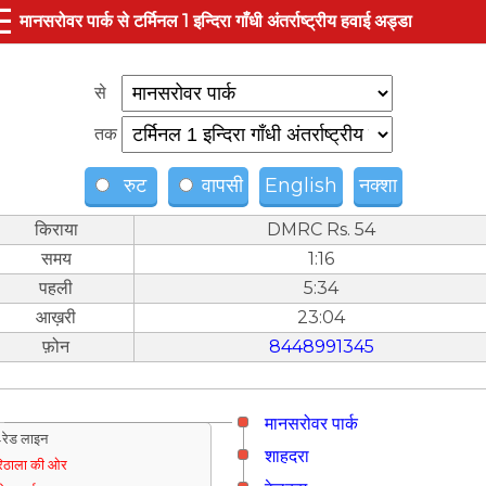
☰
मानसरोवर पार्क से टर्मिनल 1 इन्दिरा गाँधी अंतर्राष्ट्रीय हवाई अड्डा
से
तक
रुट
वापसी
English
नक्शा
किराया
DMRC Rs. 54
समय
1:16
पहली
5:34
आख़री
23:04
फ़ोन
8448991345
मानसरोवर पार्क
रेड लाइन
शाहदरा
िठाला की ओर