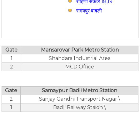
रोहिणी सेक्टर 18,19
समयपुर बादली
Gate
Mansarovar Park Metro Station
1
Shahdara Industrial Area
2
MCD Office
Gate
Samaypur Badli Metro Station
2
Sanjay Gandhi Transport Nagar \
1
Badli Railway Staion \