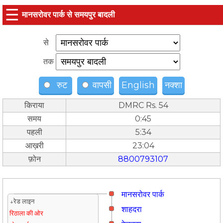
☰
मानसरोवर पार्क से समयपुर बादली
से
तक
रुट
वापसी
English
नक्शा
किराया
DMRC Rs. 54
समय
0:45
पहली
5:34
आख़री
23:04
फ़ोन
8800793107
मानसरोवर पार्क
↓रेड लाइन
शाहदरा
रिठाला की ओर