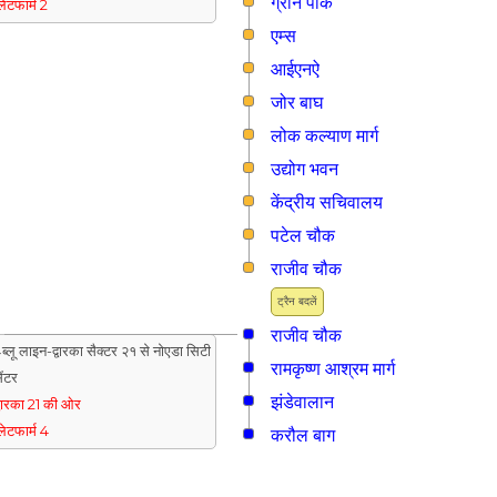
ग्रीन पार्क
्लेटफार्म 2
एम्स
आईएनऐ
जोर बाघ
लोक कल्याण मार्ग
उद्योग भवन
केंद्रीय सचिवालय
पटेल चौक
राजीव चौक
ट्रैन बदलें
राजीव चौक
ब्लू लाइन-द्वारका सैक्टर २१ से नोएडा सिटी
रामकृष्ण आश्रम मार्ग
ेंटर
झंडेवालान
्वारका 21 की ओर
्लेटफार्म 4
करौल बाग