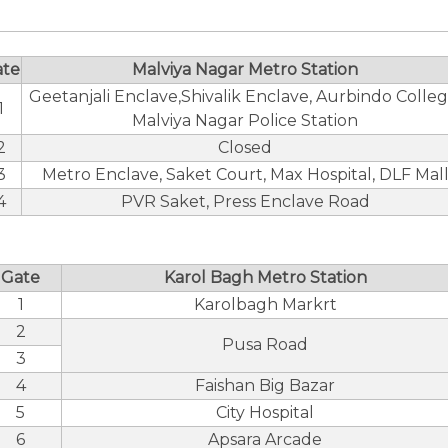
ate
Malviya Nagar Metro Station
Geetanjali Enclave,Shivalik Enclave, Aurbindo Colleg
1
Malviya Nagar Police Station
2
Closed
3
Metro Enclave, Saket Court, Max Hospital, DLF Mal
4
PVR Saket, Press Enclave Road
Gate
Karol Bagh Metro Station
1
Karolbagh Markrt
2
Pusa Road
3
4
Faishan Big Bazar
5
City Hospital
6
Apsara Arcade