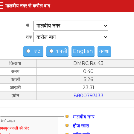
☰
मालवीय नगर से करौल बाग
से
तक
रुट
वापसी
English
नक्शा
किराया
DMRC Rs. 43
समय
0:40
पहली
5:26
आख़री
23:31
फ़ोन
8800793133
मालवीय नगर
येलो लाइन
हौज़ खास
मयपुर बादली की ओर