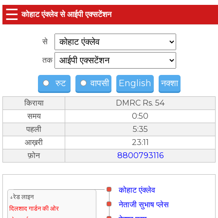
☰
कोहाट एंक्लेव से आईपी एक्सटेंशन
से
तक
रुट
वापसी
English
नक्शा
किराया
DMRC Rs. 54
समय
0:50
पहली
5:35
आख़री
23:11
फ़ोन
8800793116
कोहाट एंक्लेव
↓रेड लाइन
नेताजी सुभाष प्लेस
दिलशाद गार्डन की ओर