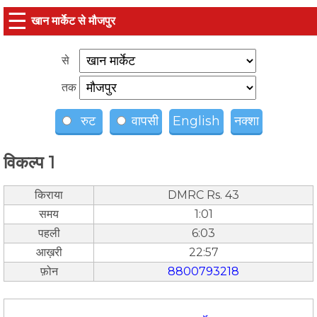
☰
खान मार्केट से मौजपुर
से
तक
रुट
वापसी
English
नक्शा
विकल्प 1
किराया
DMRC Rs. 43
समय
1:01
पहली
6:03
आख़री
22:57
फ़ोन
8800793218