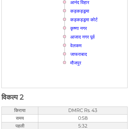
आनंद विहार
कड़कड़डूमा
कड़कड़डूमा कोर्ट
कृष्णा नगर
आजाद नगर पूर्व
वेलकम
जाफराबाद
मौजपुर
विकल्प 2
किराया
DMRC Rs. 43
समय
0:58
पहली
5:32