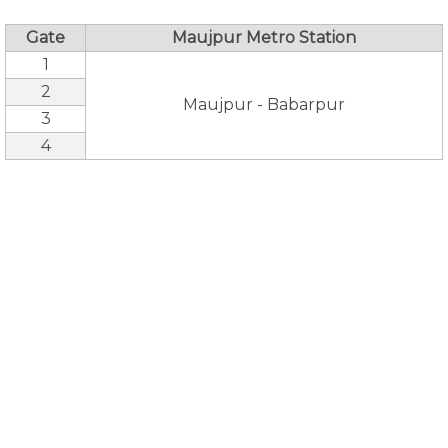
Gate
Maujpur Metro Station
1
2
Maujpur - Babarpur
3
4