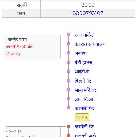
आख़री
23:33
फ़ोन
8800793107
खान मार्केट
↓वायलेट लाइन
केंद्रीय सचिवालय
कश्मीरी गेट की ओर
जनपथ
प्लेटफार्म 2
मंडी हाउस
आईटीओ
दिल्ली गेट
जामा मस्जिद
लाल किला
कश्मीरी गेट
ट्रैन बदलें
कश्मीरी गेट
↓रेड लाइन
शास्त्री पार्क